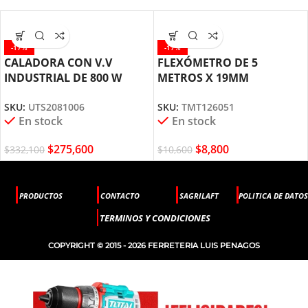
-17%
-17%
CALADORA CON V.V
FLEXÓMETRO DE 5
INDUSTRIAL DE 800 W
METROS X 19MM
UTS2081006 TOTAL TOOLS
TMT126051 TOTAL TOOLS
SKU:
UTS2081006
SKU:
TMT126051
En stock
En stock
$
275,600
$
8,800
$
332,100
$
10,600
PRODUCTOS
CONTACTO
SAGRILAFT
POLITICA DE DATOS
TERMINOS Y CONDICIONES
COPYRIGHT © 2015 - 2026 FERRETERIA LUIS PENAGOS