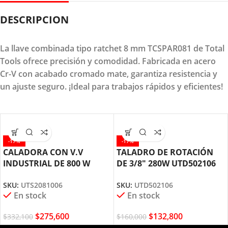
DESCRIPCION
La llave combinada tipo ratchet 8 mm TCSPAR081 de Total
Tools ofrece precisión y comodidad. Fabricada en acero
Cr-V con acabado cromado mate, garantiza resistencia y
un ajuste seguro. ¡Ideal para trabajos rápidos y eficientes!
-17%
-17%
CALADORA CON V.V
TALADRO DE ROTACIÓN
INDUSTRIAL DE 800 W
DE 3/8″ 280W UTD502106
UTS2081006 TOTAL TOOLS
TOTAL TOOLS
SKU:
UTS2081006
SKU:
UTD502106
En stock
En stock
$
275,600
$
132,800
$
332,100
$
160,000