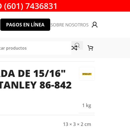
 (601) 7436831
PAGOS EN LÍNEA
SOBRE NOSOTROS
NLEY 86-842
DA DE 15/16″
ANLEY 86-842
1 kg
13 × 3 × 2 cm