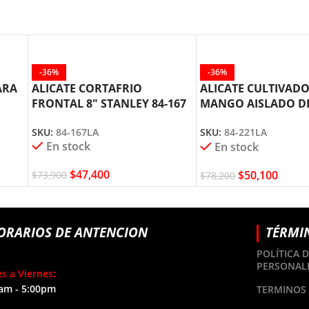
-36%
-36%
ARA
ALICATE CORTAFRIO
ALICATE CULTIVAD
FRONTAL 8″ STANLEY 84-167
MANGO AISLADO DE
STANLEY 84-221
SKU:
84-167LA
SKU:
84-221LA
En stock
En stock
$
47,400
$
50,100
$
73,900
$
78,200
ORARIOS DE ANTENCION
TÉRMI
POLÍTICA 
PERSONAL
s a Viernes:
am - 5:00pm
TERMINOS 