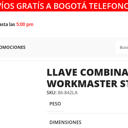
VÍOS GRATÍS A BOGOTÁ TELEFONO
asta las
5:00 pm
OMOCIONES
BINADAS
/
LLAVE COMBINADA DE 15/16″ WORKMASTER STA
LLAVE COMBINA
WORKMASTER ST
SKU:
86-842LA
PESO
DIMENSIONES