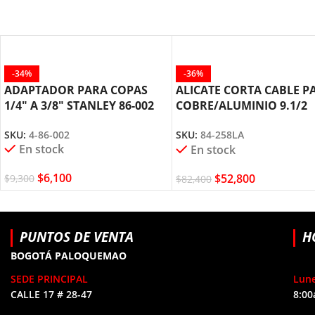
-34%
-36%
ADAPTADOR PARA COPAS
ALICATE CORTA CABLE P
1/4″ A 3/8″ STANLEY 86-002
COBRE/ALUMINIO 9.1/2
STANLEY 84-258
SKU:
4-86-002
SKU:
84-258LA
En stock
En stock
$
6,100
$
52,800
$
9,300
$
82,400
PUNTOS DE VENTA
H
BOGOTÁ PALOQUEMAO
SEDE PRINCIPAL
Lune
CALLE 17 # 28-47
8:00