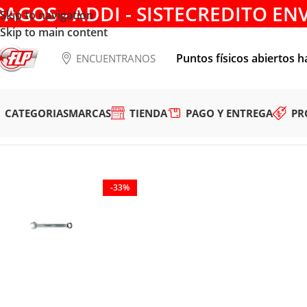
PAGOS - ADDI - SISTECREDITO EN
Skip to navigation
Skip to main content
Puntos físicos abiertos h
ENCUENTRANOS
CATEGORIAS
MARCAS
TIENDA
PAGO Y ENTREGA
PR
Tienda
/
HERRAMIENTAS MANUALES
/
LLAVES
/
LLAVES COM
-33%