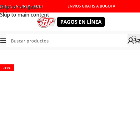
Skip to navigation
PAGOS EN LÍNEA - ADDI
ENVÍOS GRATÍS A BOGOTÁ
Skip to main content
PAGOS EN LÍNEA
HERRAMIENTAS MANUALES
/
LLAVES
/
LLAVES COMBINADAS
-33%