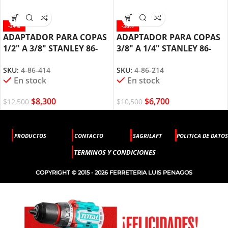
-34%
-36%
ADAPTADOR PARA COPAS
ADAPTADOR PARA COPAS
1/2″ A 3/8″ STANLEY 86-
3/8″ A 1/4″ STANLEY 86-
414
214
SKU:
4-86-414
SKU:
4-86-214
En stock
En stock
$
8,300
$
6,700
$
12,500
$
10,500
PRODUCTOS
CONTACTO
SAGRILAFT
POLITICA DE DATOS
TERMINOS Y CONDICIONES
COPYRIGHT © 2015 - 2026 FERRETERIA LUIS PENAGOS