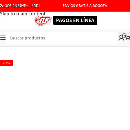
Skip to navigation
PAGOS EN LÍNEA - ADDI
ENVÍOS GRATÍS A BOGOTÁ
Skip to main content
PAGOS EN LÍNEA
HERRAMIENTAS MANUALES
/
LLAVES
/
LLAVES COMBINADAS
-33%