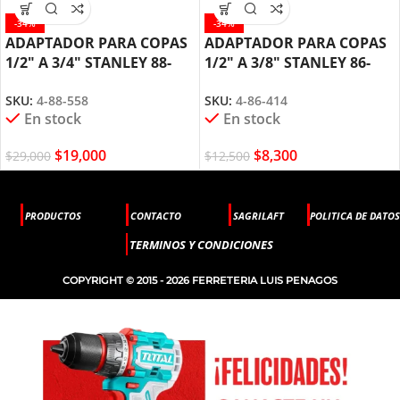
-34%
-34%
ADAPTADOR PARA COPAS
ADAPTADOR PARA COPAS
1/2″ A 3/4″ STANLEY 88-
1/2″ A 3/8″ STANLEY 86-
558
414
SKU:
4-88-558
SKU:
4-86-414
En stock
En stock
$
19,000
$
8,300
$
29,000
$
12,500
PRODUCTOS
CONTACTO
SAGRILAFT
POLITICA DE DATOS
TERMINOS Y CONDICIONES
COPYRIGHT © 2015 - 2026 FERRETERIA LUIS PENAGOS