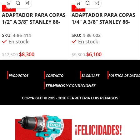
-34%
-34%
ADAPTADOR PARA COPAS
ADAPTADOR PARA COPAS
1/2″ A 3/8″ STANLEY 86-
1/4″ A 3/8″ STANLEY 86-
414
002
SKU:
4-86-414
SKU:
4-86-002
En stock
En stock
$
8,300
$
6,100
$
12,500
$
9,300
PRODUCTOS
CONTACTO
SAGRILAFT
POLITICA DE DATOS
TERMINOS Y CONDICIONES
COPYRIGHT © 2015 - 2026 FERRETERIA LUIS PENAGOS