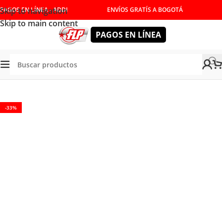
Skip to navigation
PAGOS EN LÍNEA - ADDI
ENVÍOS GRATÍS A BOGOTÁ
Skip to main content
PAGOS EN LÍNEA
HERRAMIENTAS MANUALES
/
LLAVES
/
LLAVES COMBINADAS
-33%