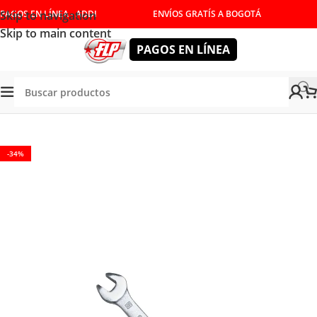
Skip to navigation
PAGOS EN LÍNEA - ADDI
ENVÍOS GRATÍS A BOGOTÁ
Skip to main content
PAGOS EN LÍNEA
HERRAMIENTAS MANUALES
/
LLAVES
/
LLAVES COMBINADAS
-34%