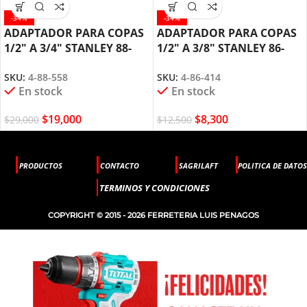
-34%
-34%
ADAPTADOR PARA COPAS
ADAPTADOR PARA COPAS
1/2″ A 3/4″ STANLEY 88-
1/2″ A 3/8″ STANLEY 86-
558
414
SKU:
4-88-558
SKU:
4-86-414
En stock
En stock
$
19,000
$
8,300
$
29,000
$
12,500
PRODUCTOS
CONTACTO
SAGRILAFT
POLITICA DE DATOS
TERMINOS Y CONDICIONES
COPYRIGHT © 2015 - 2026 FERRETERIA LUIS PENAGOS