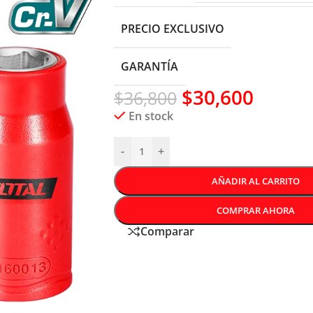
PRECIO EXCLUSIVO
GARANTÍA
$
30,600
$
36,800
En stock
-
+
AÑADIR AL CARRITO
COMPRAR AHORA
Comparar