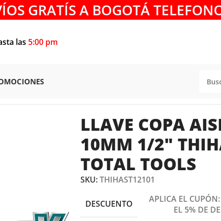
VÍOS GRATÍS A BOGOTÁ TELEFONO
asta las
5:00 pm
OMOCIONES
APTADOR
/
LLAVE COPA AISLADA 1000V 10MM 1/2″ THIHA
LLAVE COPA AIS
10MM 1/2″ THIH
TOTAL TOOLS
SKU:
THIHAST12101
APLICA EL CUPÓN
DESCUENTO
EL 5% DE D