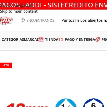
PAGOS - ADDI - SISTECREDITO EN
Skip to navigation
Skip to main content
Puntos físicos abiertos h
ENCUENTRANOS
CATEGORIAS
MARCAS
TIENDA
PAGO Y ENTREGA
PR
Tienda
/
HERRAMIENTAS MANUALES
/
COPAS Y RATCHET
/
AD
-17%