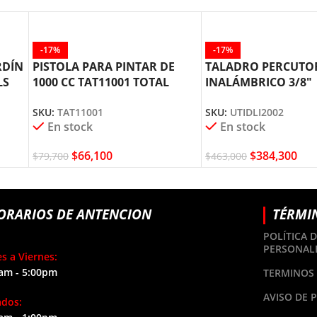
-17%
-17%
RDÍN
PISTOLA PARA PINTAR DE
TALADRO PERCUTO
LS
1000 CC TAT11001 TOTAL
INALÁMBRICO 3/8″
TOOLS
UTIDLI2002 TOTAL 
SKU:
TAT11001
SKU:
UTIDLI2002
En stock
En stock
$
66,100
$
384,300
$
79,700
$
463,000
ORARIOS DE ANTENCION
TÉRMI
POLÍTICA 
PERSONAL
s a Viernes:
am - 5:00pm
TERMINOS 
AVISO DE 
ados: