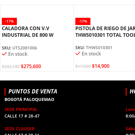
-17%
-17%
CALADORA CON V.V
PISTOLA DE RIEGO DE JA
INDUSTRIAL DE 800 W
THWS010301 TOTAL TOO
UTS2081006 TOTAL TOOLS
SKU:
THWS010301
SKU:
UTS2081006
En stock
En stock
$
14,900
$
275,600
$
17,900
$
332,100
PUNTOS DE VENTA
H
BOGOTÁ PALOQUEMAO
SEDE PRINCIPAL
Lune
CALLE 17 # 28-47
8:00
SEDE CLAUSER
Sáb