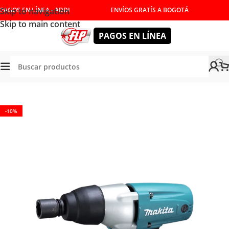
Skip to navigation
PAGOS EN LÍNEA - ADDI
ENVÍOS GRATÍS A BOGOTÁ
Skip to main content
PAGOS EN LÍNEA
Tienda
/
HERRAMIENTAS ELÉCTRICAS
/
TALADROS
-10%