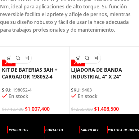
Nm, ideal para aplicaciones de alto torque. Su función
reversible facilita el apriete y afloje de pernos, mientras
que su diseño robusto y fácil de usar la hace adecuada
para trabajos profesionales y de mantenimiento.
-10%
-10%
KIT DE BATERIAS 3AH +
LIJADORA DE BANDA
CARGADOR 198052-4
INDUSTRIAL 4″ X 24″
MAKITA
1200W MAKITA 9403
SKU:
198052-4
SKU:
9403
En stock
En stock
$
1,007,400
$
1,408,500
$
1,119,400
$
1,565,000
PRODUCTOS
CONTACTO
SAGRILAFT
POLITICA DE DATOS