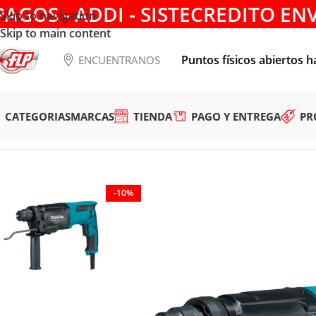
PAGOS - ADDI - SISTECREDITO EN
Skip to navigation
Skip to main content
Puntos físicos abiertos h
ENCUENTRANOS
CATEGORIAS
MARCAS
TIENDA
PAGO Y ENTREGA
PR
Tienda
/
HERRAMIENTAS ELÉCTRICAS
/
ROTOMARTILLOS Y 
-10%