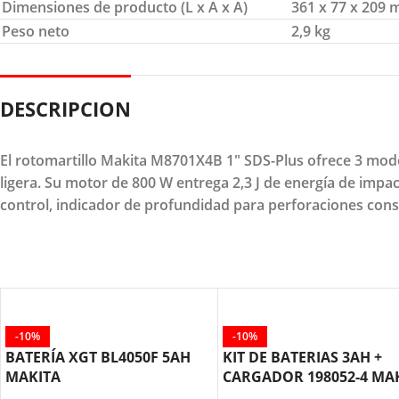
Dimensiones de producto (L x A x A)
361 x 77 x 209
Peso neto
2,9 kg
DESCRIPCION
El rotomartillo Makita M8701X4B 1" SDS-Plus ofrece 3 modos
ligera. Su motor de 800 W entrega 2,3 J de energía de imp
control, indicador de profundidad para perforaciones cons
-10%
-10%
BATERÍA XGT BL4050F 5AH
KIT DE BATERIAS 3AH +
MAKITA
CARGADOR 198052-4 MA