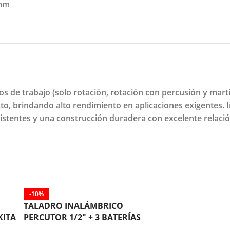
 mm
 de trabajo (solo rotación, rotación con percusión y martil
acto, brindando alto rendimiento en aplicaciones exigentes
istentes y una construcción duradera con excelente relació
-10%
TALADRO INALÁMBRICO
KITA
PERCUTOR 1/2″ + 3 BATERÍAS
DHP487SYE MAKITA