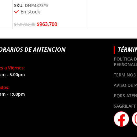
SKU:
DHP487SYE
En stock
$
963,700
$
1,070,800
ORARIOS DE ANTENCION
TÉRMI
POLÍTICA 
PERSONAL
s a Viernes:
am - 5:00pm
TERMINOS 
AVISO DE 
ados:
am - 1:00pm
PQRS ATEN
SAGRILAFT