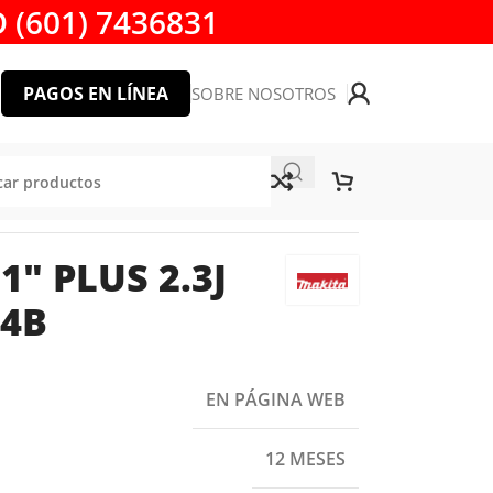
 (601) 7436831
PAGOS EN LÍNEA
SOBRE NOSOTROS
1X4B
″ PLUS 2.3J
4B
EN PÁGINA WEB
12 MESES