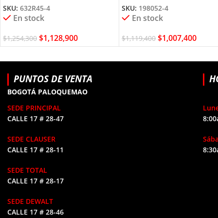
SKU:
632R45-4
SKU:
198052-4
En stock
En stock
$
1,128,900
$
1,007,400
$
1,254,300
$
1,119,400
PUNTOS DE VENTA
H
BOGOTÁ PALOQUEMAO
SEDE PRINCIPAL
Lune
CALLE 17 # 28-47
8:00
SEDE CLAUSER
Sáb
CALLE 17 # 28-11
8:30
SEDE TOTAL
CALLE 17 # 28-17
SEDE DEWALT
CALLE 17 # 28-46