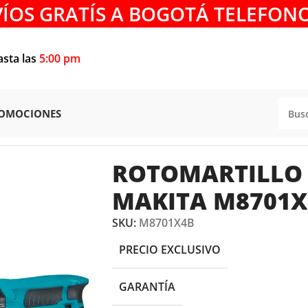
VÍOS GRATÍS A BOGOTÁ TELEFONO
asta las
5:00 pm
OMOCIONES
DEMOLEDORES
/
ROTOMARTILLO 1″ PLUS 2.3J MAKITA M870
ROTOMARTILLO 1
MAKITA M8701X
SKU:
M8701X4B
PRECIO EXCLUSIVO
GARANTÍA