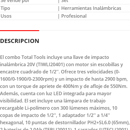
Se vende por
| Set
Tipo
| Herramientas Inalámbricas
Usos
| Profesional
DESCRIPCION
El combo Total Tools incluye una llave de impacto
inalámbrica 20V (TIWLI20401) con motor sin escobillas y
encastre cuadrado de 1/2''. Ofrece tres velocidades (0-
1600/0-1900/0-2300rpm) y un impacto de hasta 2900 bpm,
con un torque de apriete de 400Nm y de afloje de 550Nm.
Además, cuenta con luz LED integrada para mayor
visibilidad. El set incluye una lámpara de trabajo
recargable Li-polímero con 300 lúmenes máximos, 10
copas de impacto de 1/2'', 1 adaptador 1/2'' a 1/4''
hexagonal, 10 puntas de destornillador PH2+SL6.0 (65mm),
2 baterías de 2.0Ah (TFBLI20011), 1 cargador (UTFCLI2001)