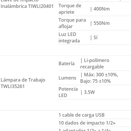
Torque de
Inalámbrica TIWLI20401
| 400Nm
apriete
Torque para
| 550Nm
aflojar
Luz LED
| Sí
integrada
| Li-polímero
Batería
recargable
| Máx: 300 ±10%,
Lumens
Lámpara de Trabajo
Bajo: 75 ±10%
TWLI35261
Potencia
| 3.5W
LED
1 cable de carga USB
10 dados de impacto 1/2»
1 adaptador 1/2» a 1/4»