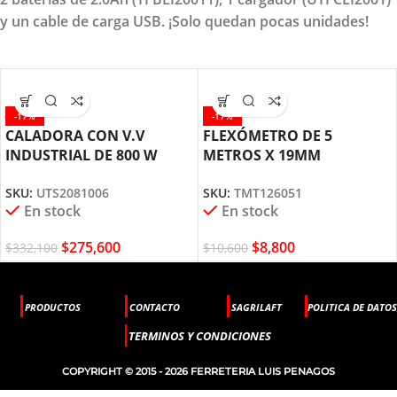
y un cable de carga USB. ¡Solo quedan pocas unidades!
-17%
-17%
CALADORA CON V.V
FLEXÓMETRO DE 5
INDUSTRIAL DE 800 W
METROS X 19MM
UTS2081006 TOTAL TOOLS
TMT126051 TOTAL TOOLS
SKU:
UTS2081006
SKU:
TMT126051
En stock
En stock
$
275,600
$
8,800
$
332,100
$
10,600
PRODUCTOS
CONTACTO
SAGRILAFT
POLITICA DE DATOS
TERMINOS Y CONDICIONES
COPYRIGHT © 2015 - 2026 FERRETERIA LUIS PENAGOS