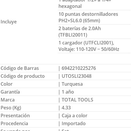
hexagonal
10 puntas destornilladores
PH2+SL6.0 (65mm)
Incluye
2 baterías de 2.0Ah
(TFBLI20011)
1 cargador (UTFCLI2001),
Voltaje: 110-120V ~ 50/60Hz
Código de Barras
| 6942210225276
Código de producto
| UTOSLI23048
Color
| Turquesa
Garantía
| 1 año
Marca
| TOTAL TOOLS
Peso (Kg)
| 4.33
Presentación
| Caja a color
Procedencia
| Importado