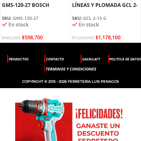
GMS-120-27 BOSCH
LÍNEAS Y PLOMADA GCL 2-
15 G BOSCH
SKU:
GMS-120-27
SKU:
GCL 2-15 G
En stock
En stock
$
598,700
$
1,178,100
$
665,300
$
1,309,000
PRODUCTOS
CONTACTO
SAGRILAFT
POLITICA DE DATOS
TERMINOS Y CONDICIONES
COPYRIGHT © 2015 - 2026 FERRETERIA LUIS PENAGOS