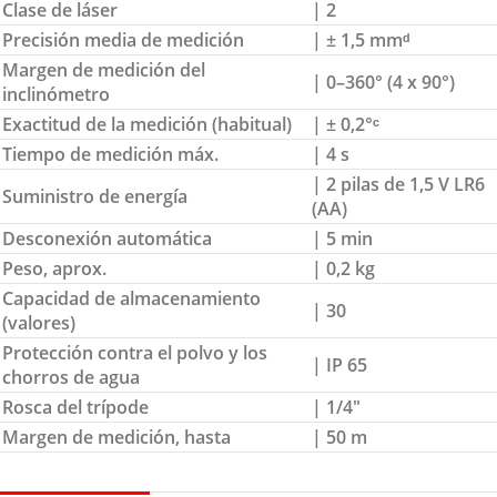
Clase de láser
| 2
Precisión media de medición
| ± 1,5 mmᵈ
Margen de medición del
| 0–360° (4 x 90°)
inclinómetro
Exactitud de la medición (habitual)
| ± 0,2°ᶜ
Tiempo de medición máx.
| 4 s
| 2 pilas de 1,5 V LR6
Suministro de energía
(AA)
Desconexión automática
| 5 min
Peso, aprox.
| 0,2 kg
Capacidad de almacenamiento
| 30
(valores)
Protección contra el polvo y los
| IP 65
chorros de agua
Rosca del trípode
| 1/4″
Margen de medición, hasta
| 50 m