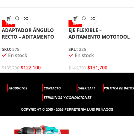
-10%
-10%
ADAPTADOR ÁNGULO
EJE FLEXIBLE –
RECTO – ADITAMENTO
ADITAMENTO MOTOTOOL
PARA MOTOTOOL DREMEL
DREMEL (225)
SKU:
575
SKU:
225
(575)
En stock
En stock
$
122,100
$
131,700
$
135,700
$
146,300
PRODUCTOS
CONTACTO
SAGRILAFT
POLITICA DE DATOS
TERMINOS Y CONDICIONES
COPYRIGHT © 2015 - 2026 FERRETERIA LUIS PENAGOS