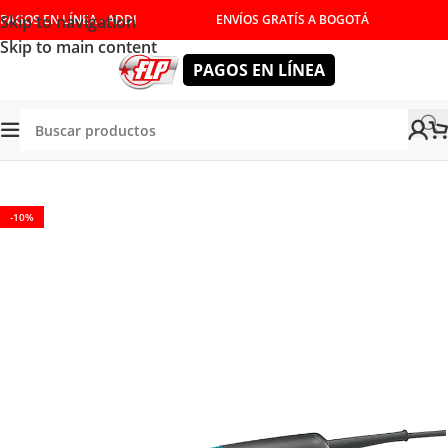
Skip to navigation
PAGOS EN LÍNEA - ADDI
ENVÍOS GRATÍS A BOGOTÁ
Skip to main content
PAGOS EN LÍNEA
Tienda
/
HERRAMIENTAS ELÉCTRICAS
/
MOTOTOOL
-10%