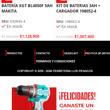
-10%
-10%
BATERÍA XGT BL4050F 5AH
KIT DE BATERIAS 3AH +
MAKITA
CARGADOR 198052-4
MAKITA
SKU:
632R45-4
SKU:
198052-4
En stock
En stock
$
1,128,900
$
1,007,400
$
1,254,300
$
1,119,400
PRODUCTOS
CONTACTO
SAGRILAFT
POLITICA DE DATOS
TERMINOS Y CONDICIONES
COPYRIGHT © 2015 - 2026 FERRETERIA LUIS PENAGOS