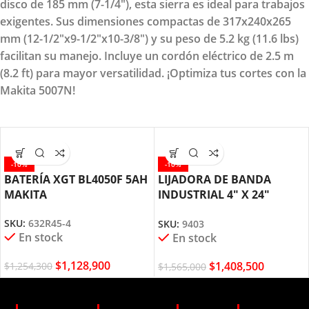
disco de 185 mm (7-1/4"), esta sierra es ideal para trabajos
exigentes. Sus dimensiones compactas de 317x240x265
mm (12-1/2"x9-1/2"x10-3/8") y su peso de 5.2 kg (11.6 lbs)
facilitan su manejo. Incluye un cordón eléctrico de 2.5 m
(8.2 ft) para mayor versatilidad. ¡Optimiza tus cortes con la
Makita 5007N!
-10%
-10%
BATERÍA XGT BL4050F 5AH
LIJADORA DE BANDA
MAKITA
INDUSTRIAL 4″ X 24″
1200W MAKITA 9403
SKU:
632R45-4
SKU:
9403
En stock
En stock
$
1,128,900
$
1,408,500
$
1,254,300
$
1,565,000