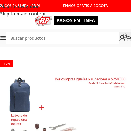
Skip to navigation
PAGOS EN LÍNEA - ADDI
ENVÍOS GRATÍS A BOGOTÁ
Skip to main content
PAGOS EN LÍNEA
Tienda
/
HERRAMIENTAS ELÉCTRICAS
/
MOTOTOOL
-10%