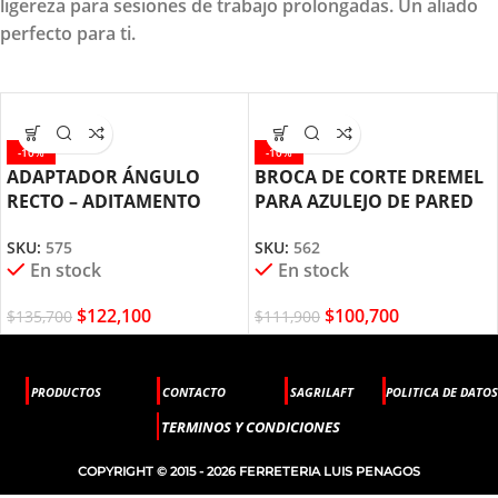
ligereza para sesiones de trabajo prolongadas. Un aliado
perfecto para ti.
-10%
-10%
ADAPTADOR ÁNGULO
BROCA DE CORTE DREMEL
RECTO – ADITAMENTO
PARA AZULEJO DE PARED
PARA MOTOTOOL DREMEL
DE 3,2MM (562)
SKU:
575
SKU:
562
(575)
En stock
En stock
$
122,100
$
100,700
$
135,700
$
111,900
PRODUCTOS
CONTACTO
SAGRILAFT
POLITICA DE DATOS
TERMINOS Y CONDICIONES
COPYRIGHT © 2015 - 2026 FERRETERIA LUIS PENAGOS