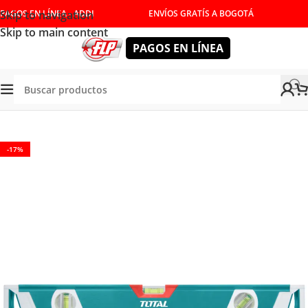
Skip to navigation
PAGOS EN LÍNEA - ADDI
ENVÍOS GRATÍS A BOGOTÁ
Skip to main content
PAGOS EN LÍNEA
Tienda
/
HERRAMIENTAS MANUALES
/
MEDICION
/
NIVELES
-17%