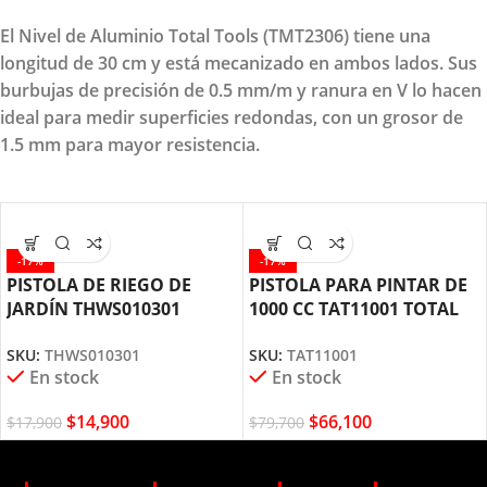
El Nivel de Aluminio Total Tools (TMT2306) tiene una
longitud de 30 cm y está mecanizado en ambos lados. Sus
burbujas de precisión de 0.5 mm/m y ranura en V lo hacen
ideal para medir superficies redondas, con un grosor de
1.5 mm para mayor resistencia.
-17%
-17%
PISTOLA DE RIEGO DE
PISTOLA PARA PINTAR DE
JARDÍN THWS010301
1000 CC TAT11001 TOTAL
TOTAL TOOLS
TOOLS
SKU:
THWS010301
SKU:
TAT11001
En stock
En stock
$
14,900
$
66,100
$
17,900
$
79,700