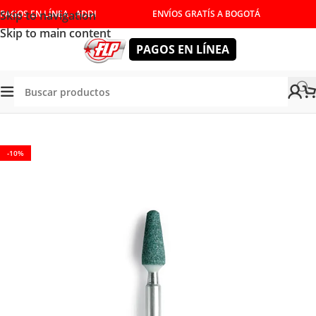
Skip to navigation
PAGOS EN LÍNEA - ADDI
ENVÍOS GRATÍS A BOGOTÁ
Skip to main content
PAGOS EN LÍNEA
Tienda
/
ACCESORIOS
/
CONSUMIBLES
/
MOTOTOOL
-10%