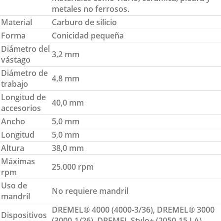
metales no ferrosos.
Material
Carburo de silicio
Forma
Conicidad pequeña
Diámetro del
3,2 mm
vástago
Diámetro de
4,8 mm
trabajo
Longitud de
40,0 mm
accesorios
Ancho
5,0 mm
Longitud
5,0 mm
Altura
38,0 mm
Máximas
25.000 rpm
rpm
Uso de
No requiere mandril
mandril
DREMEL® 4000 (4000-3/36), DREMEL® 3000
Dispositivos
(3000-1/26), DREMEL Stylo+ (2050-15 LA),