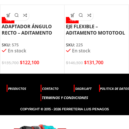
-10%
-10%
ADAPTADOR ÁNGULO
EJE FLEXIBLE –
RECTO – ADITAMENTO
ADITAMENTO MOTOTOOL
PARA MOTOTOOL DREMEL
DREMEL (225)
SKU:
575
SKU:
225
(575)
En stock
En stock
$
122,100
$
131,700
$
135,700
$
146,300
PRODUCTOS
CONTACTO
SAGRILAFT
POLITICA DE DATOS
TERMINOS Y CONDICIONES
COPYRIGHT © 2015 - 2026 FERRETERIA LUIS PENAGOS