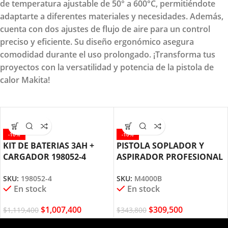
de temperatura ajustable de 50° a 600°C, permitiéndote
adaptarte a diferentes materiales y necesidades. Además,
cuenta con dos ajustes de flujo de aire para un control
preciso y eficiente. Su diseño ergonómico asegura
comodidad durante el uso prolongado. ¡Transforma tus
proyectos con la versatilidad y potencia de la pistola de
calor Makita!
-10%
-10%
KIT DE BATERIAS 3AH +
PISTOLA SOPLADOR Y
CARGADOR 198052-4
ASPIRADOR PROFESIONAL
MAKITA
530W M4000B MAKITA
SKU:
198052-4
SKU:
M4000B
En stock
En stock
$
1,007,400
$
309,500
$
1,119,400
$
343,800