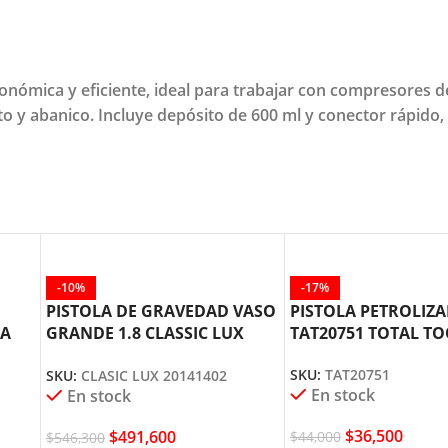
onómica y eficiente, ideal para trabajar con compresores d
o y abanico. Incluye depósito de 600 ml y conector rápido, 
-10%
-17%
PISTOLA DE GRAVEDAD VASO
PISTOLA PETROLIZ
LA
GRANDE 1.8 CLASSIC LUX
TAT20751 TOTAL T
SAGOLA
SKU:
TAT20751
SKU:
CLASIC LUX 20141402
En stock
En stock
$
36,500
$
491,600
$
44,000
$
546,300