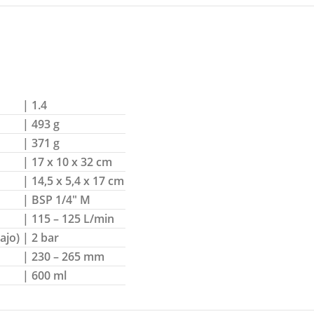
| 1.4
| 493 g
| 371 g
| 17 x 10 x 32 cm
| 14,5 x 5,4 x 17 cm
| BSP 1/4″ M
| 115 – 125 L/min
ajo)
| 2 bar
| 230 – 265 mm
| 600 ml