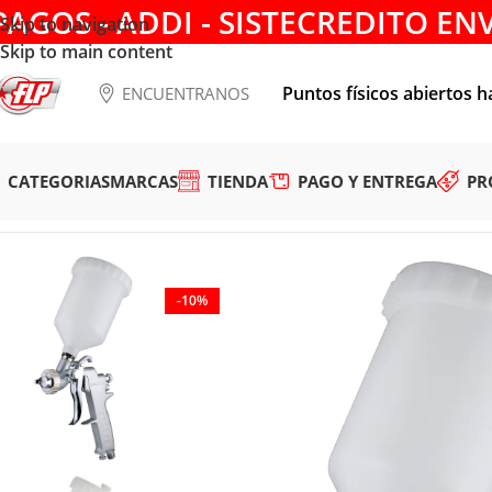
PAGOS - ADDI - SISTECREDITO EN
Skip to navigation
Skip to main content
Puntos físicos abiertos h
ENCUENTRANOS
CATEGORIAS
MARCAS
TIENDA
PAGO Y ENTREGA
PR
Tienda
/
HERRAMIENTAS NEUMATICAS
/
PISTOLAS PARA PI
-10%