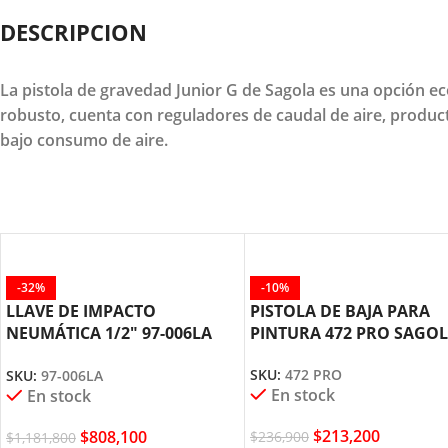
DESCRIPCION
La pistola de gravedad Junior G de Sagola es una opción ec
robusto, cuenta con reguladores de caudal de aire, product
bajo consumo de aire.
-32%
-10%
LLAVE DE IMPACTO
PISTOLA DE BAJA PARA
NEUMÁTICA 1/2″ 97-006LA
PINTURA 472 PRO SAGO
STANLEY
SKU:
472 PRO
SKU:
97-006LA
En stock
En stock
$
213,200
$
808,100
$
236,900
$
1,181,800