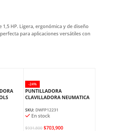
e 1,5 HP. Ligera, ergonómica y de diseño
perfecta para aplicaciones versátiles con
-24%
ADORA
PUNTILLADORA
OOLS
CLAVILLADORA NEUMATICA
5/8″A 2″ DEWALT DWFP12231
SKU:
DWFP12231
En stock
$
703,900
$
931,800