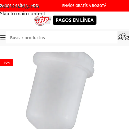
Skip to navigation
PAGOS EN LÍNEA - ADDI
ENVÍOS GRATÍS A BOGOTÁ
Skip to main content
PAGOS EN LÍNEA
nda
/
HERRAMIENTAS NEUMATICAS
/
PISTOLAS PARA PINTAR
-10%