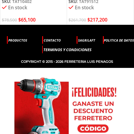
SKU:
TAT10402
SKU:
TAT91512
TAT10402 TOTAL
En stock
En stock
$
65,100
$
217,200
$
78,500
$
261,700
PRODUCTOS
CONTACTO
SAGRILAFT
POLITICA DE DATOS
TERMINOS Y CONDICIONES
COPYRIGHT © 2015 - 2026 FERRETERIA LUIS PENAGOS