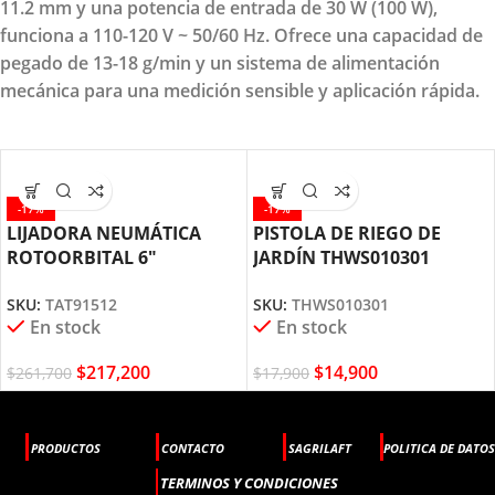
11.2 mm y una potencia de entrada de 30 W (100 W),
funciona a 110-120 V ~ 50/60 Hz. Ofrece una capacidad de
pegado de 13-18 g/min y un sistema de alimentación
mecánica para una medición sensible y aplicación rápida.
-17%
-17%
LIJADORA NEUMÁTICA
PISTOLA DE RIEGO DE
ROTOORBITAL 6″
JARDÍN THWS010301
TAT91512 TOTAL TOOLS
TOTAL TOOLS
SKU:
TAT91512
SKU:
THWS010301
En stock
En stock
$
217,200
$
14,900
$
261,700
$
17,900
PRODUCTOS
CONTACTO
SAGRILAFT
POLITICA DE DATOS
TERMINOS Y CONDICIONES