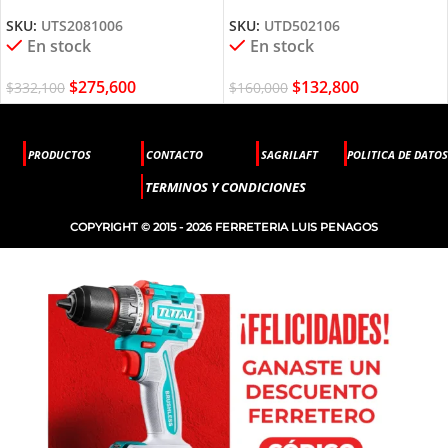
UTS2081006 TOTAL TOOLS
TOTAL TOOLS
SKU:
UTS2081006
SKU:
UTD502106
En stock
En stock
$
275,600
$
132,800
$
332,100
$
160,000
PRODUCTOS
CONTACTO
SAGRILAFT
POLITICA DE DATOS
TERMINOS Y CONDICIONES
COPYRIGHT © 2015 - 2026 FERRETERIA LUIS PENAGOS