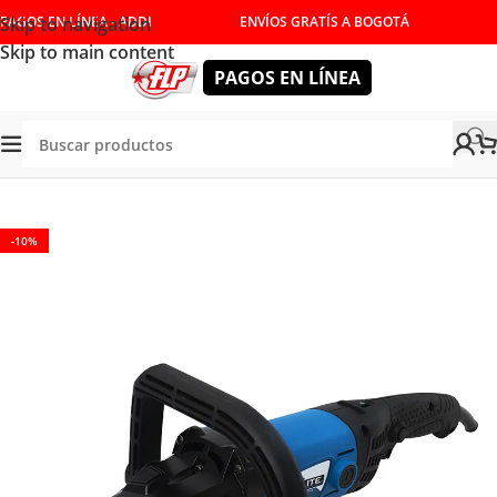
Skip to navigation
PAGOS EN LÍNEA - ADDI
ENVÍOS GRATÍS A BOGOTÁ
Skip to main content
PAGOS EN LÍNEA
Tienda
/
HERRAMIENTAS ELÉCTRICAS
/
PULIDORAS
-10%