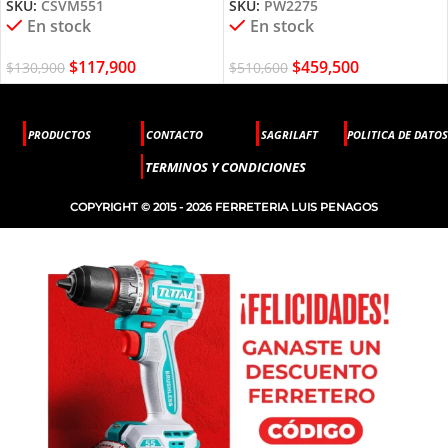
SKU:
CSVM551
SKU:
PW2275
En stock
En stock
$
117,900
$
459,500
$
130,900
$
510,600
PRODUCTOS
CONTACTO
SAGRILAFT
POLITICA DE DATOS
TERMINOS Y CONDICIONES
COPYRIGHT © 2015 - 2026 FERRETERIA LUIS PENAGOS