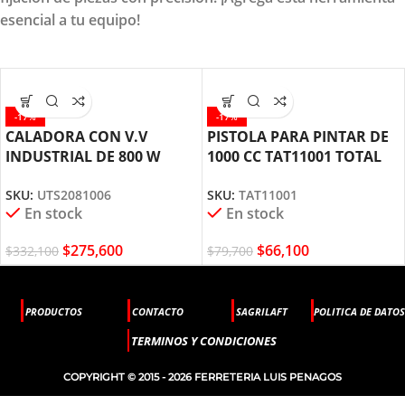
esencial a tu equipo!
-17%
-17%
CALADORA CON V.V
PISTOLA PARA PINTAR DE
INDUSTRIAL DE 800 W
1000 CC TAT11001 TOTAL
UTS2081006 TOTAL TOOLS
TOOLS
SKU:
UTS2081006
SKU:
TAT11001
En stock
En stock
$
275,600
$
66,100
$
332,100
$
79,700
PRODUCTOS
CONTACTO
SAGRILAFT
POLITICA DE DATOS
TERMINOS Y CONDICIONES
COPYRIGHT © 2015 - 2026 FERRETERIA LUIS PENAGOS