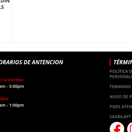
RDÍN
LS
ORARIOS DE ANTENCION
TÉRMI
POLÍTICA 
PERSONAL
s a Viernes:
am - 5:00pm
TERMINOS 
AVISO DE 
ados:
am - 1:00pm
PQRS ATEN
SAGRILAFT