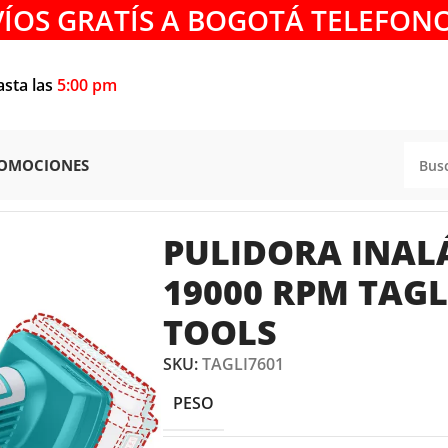
VÍOS GRATÍS A BOGOTÁ TELEFONO
asta las
5:00 pm
OMOCIONES
DORA INALÁMBRICA 20V 19000 RPM TAGLI7601 TOTAL TO
PULIDORA INAL
19000 RPM TAGL
TOOLS
SKU:
TAGLI7601
PESO