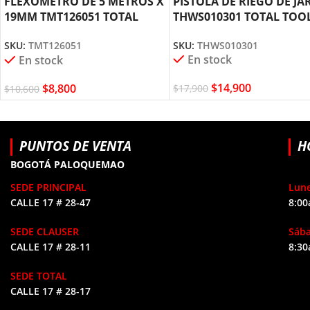
FLEXÓMETRO DE 5 METROS X
PISTOLA DE RIEGO DE JA
19MM TMT126051 TOTAL
THWS010301 TOTAL TOO
TOOLS
SKU:
THWS010301
SKU:
TMT126051
En stock
En stock
$
14,900
$
8,800
$
17,900
$
10,600
PUNTOS DE VENTA
H
BOGOTÁ PALOQUEMAO
SEDE PRINCIPAL
Lune
CALLE 17 # 28-47
8:00
SEDE CLAUSER
Sáb
CALLE 17 # 28-11
8:30
SEDE TOTAL
CALLE 17 # 28-17