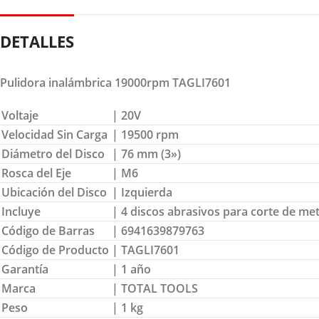
DETALLES
Pulidora inalámbrica 19000rpm TAGLI7601
Voltaje
| 20V
Velocidad Sin Carga
| 19500 rpm
Diámetro del Disco
| 76 mm (3»)
Rosca del Eje
| M6
Ubicación del Disco
| Izquierda
Incluye
| 4 discos abrasivos para corte de met
Código de Barras
| 6941639879763
Código de Producto
| TAGLI7601
Garantía
| 1 año
Marca
| TOTAL TOOLS
Peso
| 1 kg