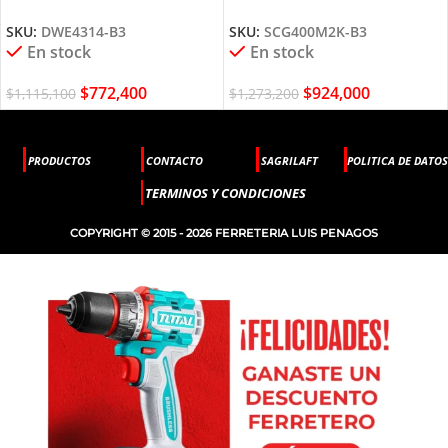
DEWALT
SCG400M2K-B3 STANLEY
SKU:
DWE4314-B3
SKU:
SCG400M2K-B3
En stock
En stock
$
772,400
$
924,000
$
1,115,100
$
1,273,200
PRODUCTOS
CONTACTO
SAGRILAFT
POLITICA DE DATOS
TERMINOS Y CONDICIONES
COPYRIGHT © 2015 - 2026 FERRETERIA LUIS PENAGOS