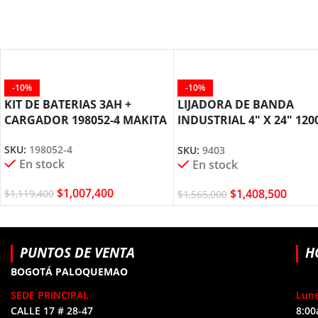
-10%
-10%
KIT DE BATERIAS 3AH +
LIJADORA DE BANDA
CARGADOR 198052-4 MAKITA
INDUSTRIAL 4″ X 24″ 12
MAKITA 9403
SKU:
198052-4
SKU:
9403
En stock
En stock
$
1,007,400
$
1,408,500
$
1,119,400
$
1,565,000
PUNTOS DE VENTA
H
BOGOTÁ PALOQUEMAO
SEDE PRINCIPAL
Lune
CALLE 17 # 28-47
8:00