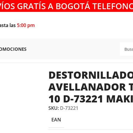
VÍOS GRATÍS A BOGOTÁ TELEFONO
asta las
5:00 pm
OMOCIONES
lador y Avellanador Tornillo No. 10 D-73221 Makita
DESTORNILLADO
AVELLANADOR T
10 D-73221 MAK
SKU:
D-73221
EAN