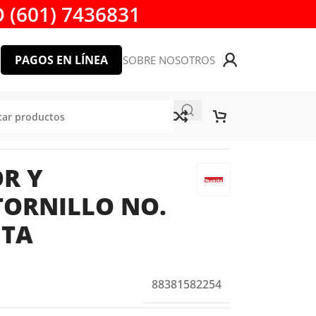
 (601) 7436831
PAGOS EN LÍNEA
SOBRE NOSOTROS
R Y
ORNILLO NO.
ITA
88381582254