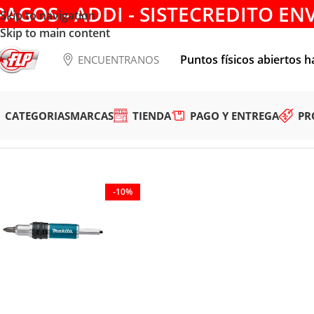
PAGOS - ADDI - SISTECREDITO EN
Skip to navigation
Skip to main content
Puntos físicos abiertos h
ENCUENTRANOS
CATEGORIAS
MARCAS
TIENDA
PAGO Y ENTREGA
PR
Tienda
/
ACCESORIOS
/
CONSUMIBLES
/
TALADROS
/
Destornil
-10%