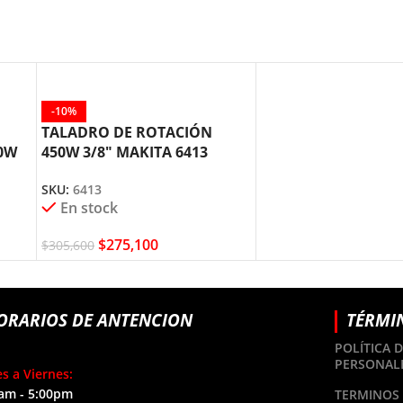
-10%
TALADRO DE ROTACIÓN
00W
450W 3/8″ MAKITA 6413
SKU:
6413
En stock
$
275,100
$
305,600
ORARIOS DE ANTENCION
TÉRMI
POLÍTICA 
PERSONAL
s a Viernes:
am - 5:00pm
TERMINOS 