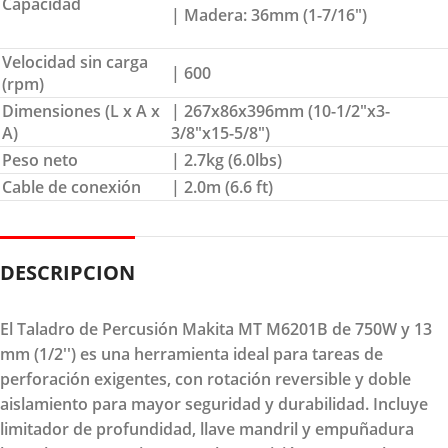
Capacidad
| Madera: 36mm (1-7/16″)
Velocidad sin carga
| 600
(rpm)
Dimensiones (L x A x
| 267x86x396mm (10-1/2″x3-
A)
3/8″x15-5/8″)
Peso neto
| 2.7kg (6.0lbs)
Cable de conexión
| 2.0m (6.6 ft)
DESCRIPCION
El Taladro de Percusión Makita MT M6201B de 750W y 13
mm (1/2'') es una herramienta ideal para tareas de
perforación exigentes, con rotación reversible y doble
aislamiento para mayor seguridad y durabilidad. Incluye
limitador de profundidad, llave mandril y empuñadura