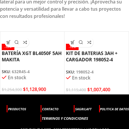
lateral para un mejor control y precisión. ¡Aprovecha su
potencia y versatilidad para llevar a cabo tus proyectos
con resultados profesionales!
-10%
-10%
BATERÍA XGT BL4050F 5AH
KIT DE BATERIAS 3AH +
MAKITA
CARGADOR 198052-4
MAKITA
SKU:
632R45-4
SKU:
198052-4
En stock
En stock
$
1,128,900
$
1,007,400
$
1,254,300
$
1,119,400
PRODUCTOS
CONTACTO
SAGRILAFT
POLITICA DE DATOS
TERMINOS Y CONDICIONES