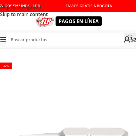
Skip to navigation
PAGOS EN LÍNEA - ADDI
ENVÍOS GRATÍS A BOGOTÁ
Skip to main content
PAGOS EN LÍNEA
NUALES
/
DESTORNILLADORES Y LLAVES
/
DESTORNILLADOR
-6%