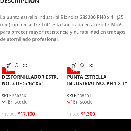
DESCRIPCION
La punta estrella industrial Bianditz 238200 PH0 x 1" (25
mm) con encastre 1/4" está fabricada en acero Cr-MoV
para ofrecer mayor resistencia y durabilidad en trabajos
de atornillado profesional.
-10%
-13%
DESTORNILLADOR ESTR.
PUNTA ESTRELLA
NO. 3 DE 5/16″X6″
INDUSTRIAL NO. PH 1 X 1″
BIANDITZ 230236
BIANDITZ 238201
SKU:
230236
SKU:
238201
En stock
En stock
$
17,100
$
1,300
$
19,000
$
1,500