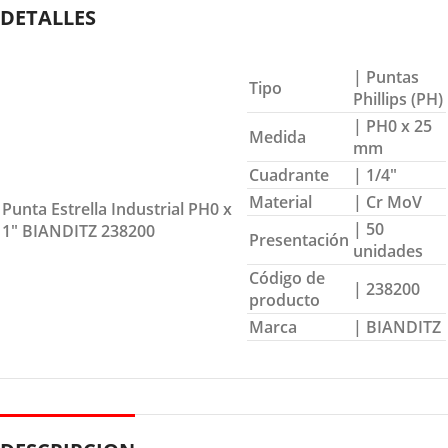
DETALLES
| Puntas
Tipo
Phillips (PH)
| PH0 x 25
Medida
mm
Cuadrante
| 1/4″
Material
| Cr MoV
Punta Estrella Industrial PH0 x
| 50
1″ BIANDITZ 238200
Presentación
unidades
Código de
| 238200
producto
Marca
| BIANDITZ