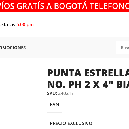
VÍOS GRATÍS A BOGOTÁ TELEFONO
asta las
5:00 pm
OMOCIONES
Y LLAVES
/
DESTORNILLADOR
/
PUNTA ESTRELLA INDUSTRIAL 
PUNTA ESTRELL
NO. PH 2 X 4″ B
SKU:
240217
EAN
PRECIO EXCLUSIVO