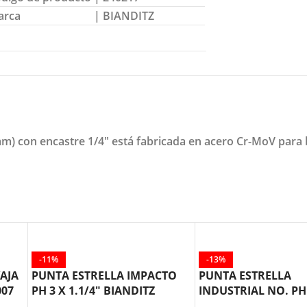
arca
| BIANDITZ
mm) con encastre 1/4" está fabricada en acero Cr-MoV para b
-11%
-13%
AJA
PUNTA ESTRELLA IMPACTO
PUNTA ESTRELLA
007
PH 3 X 1.1/4″ BIANDITZ
INDUSTRIAL NO. PH 
241203
BIANDITZ 238201