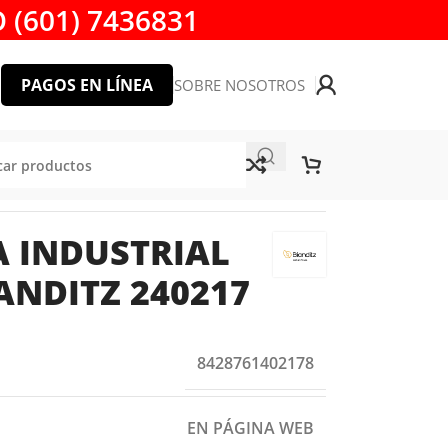
 (601) 7436831
PAGOS EN LÍNEA
SOBRE NOSOTROS
No. PH 2 X 4″ BIANDITZ 240217
A INDUSTRIAL
IANDITZ 240217
8428761402178
EN PÁGINA WEB