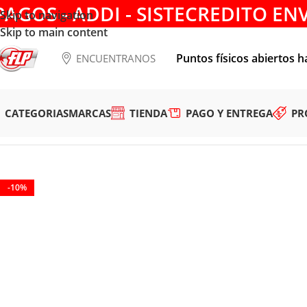
PAGOS - ADDI - SISTECREDITO EN
Skip to navigation
Skip to main content
Puntos físicos abiertos h
ENCUENTRANOS
CATEGORIAS
MARCAS
TIENDA
PAGO Y ENTREGA
PR
Tienda
/
HERRAMIENTAS MANUALES
/
DESTORNILLADORES 
-10%