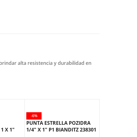
rindar alta resistencia y durabilidad en
-6%
-10%
PUNTA ESTRELLA POZIDRA
PUNTA MAGNE
1 X 1″
1/4″ X 1″ P1 BIANDITZ 238301
TORNILLO
AUTOPERFORAN