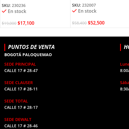
SKU:
232007
SKU:
230236
En stock
En stock
$
52,500
$
17,100
$
58,400
$
19,000
PUNTOS DE VENTA
H
BOGOTÁ PALOQUEMAO
SEDE PRINCIPAL
Lune
CALLE 17 # 28-47
8:00
SEDE CLAUSER
Sáb
CALLE 17 # 28-11
8:30
SEDE TOTAL
CALLE 17 # 28-17
SEDE DEWALT
CALLE 17 # 28-46