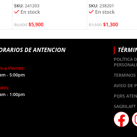
SKU:
241203
SKU:
238201
En stock
En stock
$
5,900
$
1,300
$
6,600
$
1,500
ORARIOS DE ANTENCION
TÉRMI
POLÍTICA 
PERSONAL
s a Viernes:
am - 5:00pm
TERMINOS 
AVISO DE 
ados:
am - 1:00pm
PQRS ATEN
SAGRILAFT