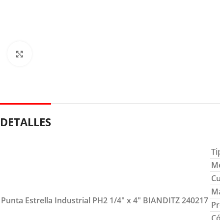
Clic para ampliar
DETALLES
Ti
M
Cu
Ma
Punta Estrella Industrial PH2 1/4″ x 4″ BIANDITZ 240217
Pr
Có