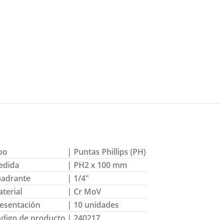
po
| Puntas Phillips (PH)
edida
| PH2 x 100 mm
adrante
| 1/4″
terial
| Cr MoV
esentación
| 10 unidades
digo de producto
| 240217