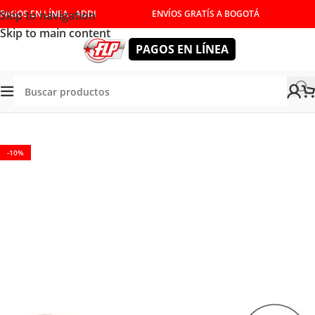
Skip to navigation
PAGOS EN LÍNEA - ADDI
ENVÍOS GRATÍS A BOGOTÁ
Skip to main content
PAGOS EN LÍNEA
NUALES
/
DESTORNILLADORES Y LLAVES
/
DESTORNILLADOR
-10%