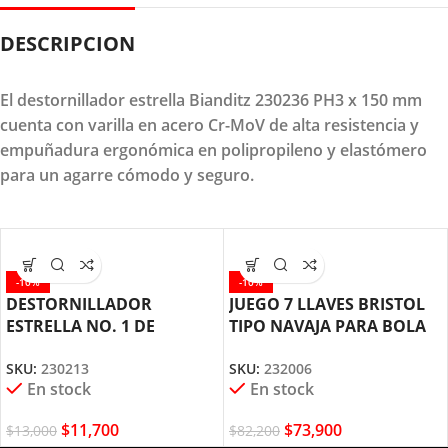
DESCRIPCION
El destornillador estrella Bianditz 230236 PH3 x 150 mm
cuenta con varilla en acero Cr-MoV de alta resistencia y
empuñadura ergonómica en polipropileno y elastómero
para un agarre cómodo y seguro.
-10%
-10%
DESTORNILLADOR
JUEGO 7 LLAVES BRISTOL
ESTRELLA NO. 1 DE
TIPO NAVAJA PARA BOLA
BIANDITZ 230213
2.5 A 10MM BIANDITZ
SKU:
230213
SKU:
232006
232006
En stock
En stock
$
11,700
$
73,900
$
13,000
$
82,200