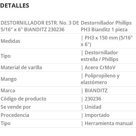
DETALLES
DESTORNILLADOR ESTR. No. 3 DE
Destornillador Phillips
5/16″ x 6″ BIANDITZ 230236
PH3 Bianditz 1 pieza
| PH3 x 150 mm (5/16″
Medidas
x 6″)
| Destornillador
Tipo
estrella / Phillips
Material de varilla
| Acero CrMoV
| Polipropileno y
Mango
elastómero
Marca
| BIANDITZ
Código de producto
| 230236
Se vende por
| Unidad
Procedencia
| Importado
Tipo
| Herramienta manual