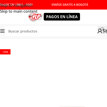
Skip to navigation
PAGOS EN LÍNEA - ADDI
ENVÍOS GRATÍS A BOGOTÁ
Skip to main content
PAGOS EN LÍNEA
NUALES
/
DESTORNILLADORES Y LLAVES
/
DESTORNILLADOR
-10%