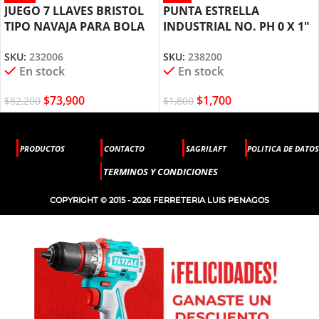
JUEGO 7 LLAVES BRISTOL
PUNTA ESTRELLA
TIPO NAVAJA PARA BOLA
INDUSTRIAL NO. PH 0 X 1″
2.5 A 10MM BIANDITZ
BIANDITZ 238200
SKU:
232006
SKU:
238200
232006
En stock
En stock
$
73,900
$
1,700
$
82,200
$
1,800
PRODUCTOS
CONTACTO
SAGRILAFT
POLITICA DE DATOS
TERMINOS Y CONDICIONES
COPYRIGHT © 2015 - 2026 FERRETERIA LUIS PENAGOS