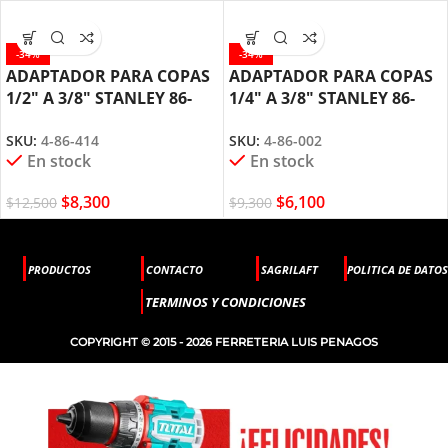
-34%
-34%
ADAPTADOR PARA COPAS
ADAPTADOR PARA COPAS
1/2″ A 3/8″ STANLEY 86-
1/4″ A 3/8″ STANLEY 86-
414
002
SKU:
4-86-414
SKU:
4-86-002
En stock
En stock
$
8,300
$
6,100
$
12,500
$
9,300
PRODUCTOS
CONTACTO
SAGRILAFT
POLITICA DE DATOS
TERMINOS Y CONDICIONES
COPYRIGHT © 2015 - 2026 FERRETERIA LUIS PENAGOS