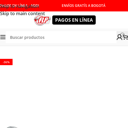
Skip to navigation
PAGOS EN LÍNEA - ADDI
ENVÍOS GRATÍS A BOGOTÁ
Skip to main content
PAGOS EN LÍNEA
a
/
HERRAMIENTAS MANUALES
/
COPAS Y RATCHET
/
RATCHET
-36%