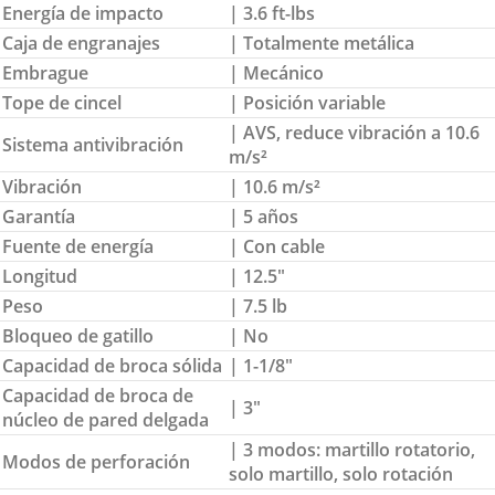
Energía de impacto
| 3.6 ft-lbs
Caja de engranajes
| Totalmente metálica
Embrague
| Mecánico
Tope de cincel
| Posición variable
| AVS, reduce vibración a 10.6
Sistema antivibración
m/s²
Vibración
| 10.6 m/s²
Garantía
| 5 años
Fuente de energía
| Con cable
Longitud
| 12.5″
Peso
| 7.5 lb
Bloqueo de gatillo
| No
Capacidad de broca sólida
| 1-1/8″
Capacidad de broca de
| 3″
núcleo de pared delgada
| 3 modos: martillo rotatorio,
Modos de perforación
solo martillo, solo rotación