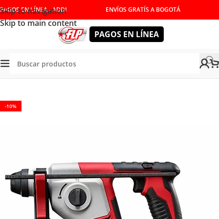
Skip to navigation
PAGOS EN LÍNEA - ADDI
ENVÍOS GRATÍS A BOGOTÁ
Skip to main content
PAGOS EN LÍNEA
Tienda
/
HERRAMIENTAS INALÁMBRICAS
/
ROTOMARTILLOS
-10%