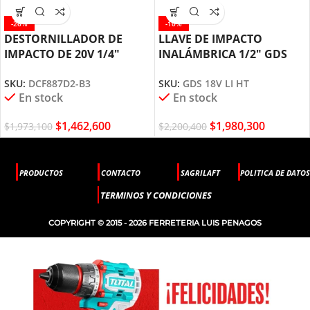
-26%
-10%
DESTORNILLADOR DE
LLAVE DE IMPACTO
IMPACTO DE 20V 1/4″
INALÁMBRICA 1/2″ GDS
DCF887D2 DEWALT
18V-LI HT BOSCH
SKU:
DCF887D2-B3
SKU:
GDS 18V LI HT
En stock
En stock
$
1,462,600
$
1,980,300
$
1,973,100
$
2,200,400
PRODUCTOS
CONTACTO
SAGRILAFT
POLITICA DE DATOS
TERMINOS Y CONDICIONES
COPYRIGHT © 2015 - 2026 FERRETERIA LUIS PENAGOS