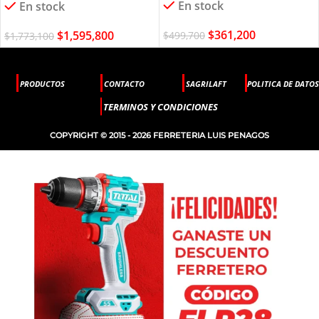
En stock
En stock
$
361,200
$
1,595,800
$
499,700
$
1,773,100
PRODUCTOS
CONTACTO
SAGRILAFT
POLITICA DE DATOS
TERMINOS Y CONDICIONES
COPYRIGHT © 2015 - 2026 FERRETERIA LUIS PENAGOS