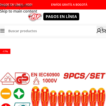
Skip to navigation
PAGOS EN LÍNEA - ADDI
ENVÍOS GRATÍS A BOGOTÁ
Skip to main content
PAGOS EN LÍNEA
TORNILLADORES Y LLAVES
/
JUEGO DE DESTORNILLADORES
-17%