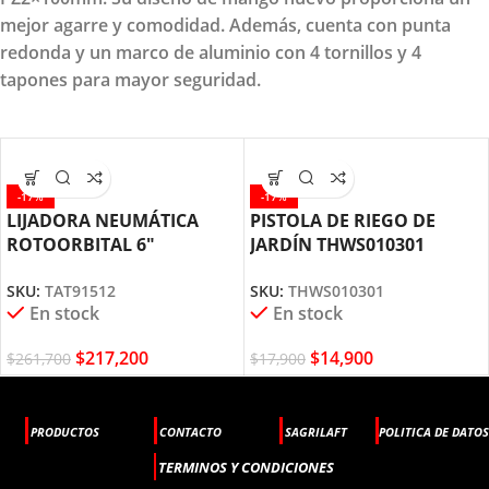
mejor agarre y comodidad. Además, cuenta con punta
redonda y un marco de aluminio con 4 tornillos y 4
tapones para mayor seguridad.
-17%
-17%
LIJADORA NEUMÁTICA
PISTOLA DE RIEGO DE
ROTOORBITAL 6″
JARDÍN THWS010301
TAT91512 TOTAL TOOLS
TOTAL TOOLS
SKU:
TAT91512
SKU:
THWS010301
En stock
En stock
$
217,200
$
14,900
$
261,700
$
17,900
PRODUCTOS
CONTACTO
SAGRILAFT
POLITICA DE DATOS
TERMINOS Y CONDICIONES