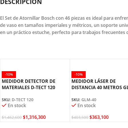
DESCRIPCION
El Set de Atornillar Bosch con 46 piezas es ideal para enfre
de vaso en tamaños imperiales y métricos, un soporte univ
en un práctico estuche, perfecto para trabajos frecuentes 
-10%
-10%
MEDIDOR DETECTOR DE
MEDIDOR LÁSER DE
MATERIALES D-TECT 120
DISTANCIA 40 METROS G
BOSCH
40 BOSCH
SKU:
D-TECT 120
SKU:
GLM-40
En stock
En stock
$
1,316,300
$
363,100
$
1,462,600
$
403,500