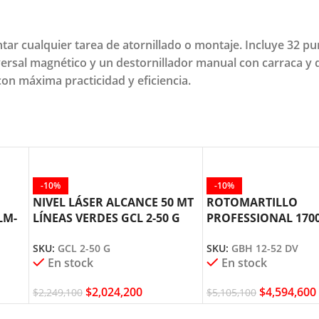
ntar cualquier tarea de atornillado o montaje. Incluye 32 pun
ersal magnético y un destornillador manual con carraca y 
con máxima practicidad y eficiencia.
-10%
-10%
NIVEL LÁSER ALCANCE 50 MT
ROTOMARTILLO
LM-
LÍNEAS VERDES GCL 2-50 G
PROFESSIONAL 170
BOSCH
12-52 DV BOSCH
SKU:
GCL 2-50 G
SKU:
GBH 12-52 DV
En stock
En stock
$
2,024,200
$
4,594,600
$
2,249,100
$
5,105,100