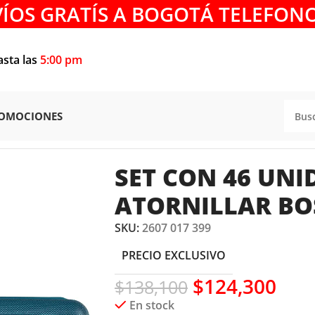
VÍOS GRATÍS A BOGOTÁ TELEFONO
asta las
5:00 pm
OMOCIONES
osch
SET CON 46 UNI
ATORNILLAR BO
SKU:
2607 017 399
PRECIO EXCLUSIVO
$
124,300
$
138,100
En stock