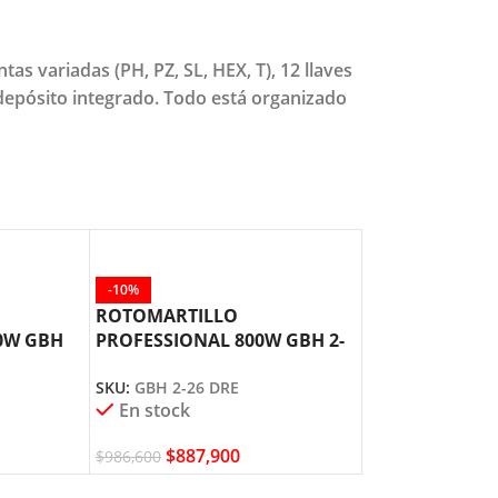
tas variadas (PH, PZ, SL, HEX, T), 12 llaves
depósito integrado. Todo está organizado
-10%
-10%
ROTOMARTILLO
ROTOMARTILL
0W GBH
PROFESSIONAL 800W GBH 2-
PROFESSIONAL
26 DRE BOSCH
24 D BOSCH
SKU:
GBH 2-26 DRE
SKU:
GBH 2-24 D
En stock
En stock
$
887,900
$
684,4
$
986,600
$
760,500