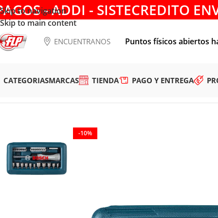
PAGOS - ADDI - SISTECREDITO EN
Skip to navigation
Skip to main content
Puntos físicos abiertos h
ENCUENTRANOS
CATEGORIAS
MARCAS
TIENDA
PAGO Y ENTREGA
PR
Tienda
/
ACCESORIOS
/
Set con 46 unidades para atornillar B
-10%