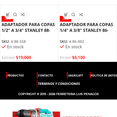
-34%
-34%
ADAPTADOR PARA COPAS
ADAPTADOR PARA COPAS
1/2″ A 3/4″ STANLEY 88-
1/4″ A 3/8″ STANLEY 86-
558
002
SKU:
4-88-558
SKU:
4-86-002
En stock
En stock
$
19,000
$
6,100
$
29,000
$
9,300
PRODUCTOS
CONTACTO
SAGRILAFT
POLITICA DE DATOS
TERMINOS Y CONDICIONES
COPYRIGHT © 2015 - 2026 FERRETERIA LUIS PENAGOS