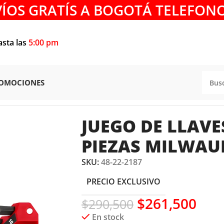
VÍOS GRATÍS A BOGOTÁ TELEFONO
asta las
5:00 pm
OMOCIONES
Y LLAVES
/
LLAVES BRISTOL
/
JUEGO DE LLAVES BRISTOL 22 
JUEGO DE LLAVE
PIEZAS MILWAUK
SKU:
48-22-2187
PRECIO EXCLUSIVO
$
261,500
$
290,500
En stock