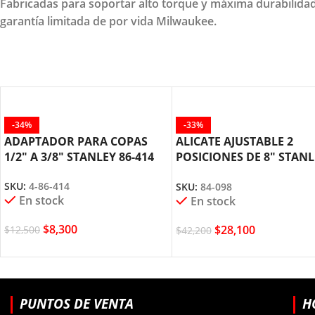
Fabricadas para soportar alto torque y máxima durabilidad,
garantía limitada de por vida Milwaukee.
-34%
-33%
ADAPTADOR PARA COPAS
ALICATE AJUSTABLE 2
1/2″ A 3/8″ STANLEY 86-414
POSICIONES DE 8″ STANL
84-098
SKU:
4-86-414
SKU:
84-098
En stock
En stock
$
8,300
$
28,100
$
12,500
$
42,200
PUNTOS DE VENTA
H