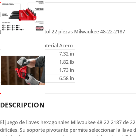
DETALLES
Juego de llaves bristol 22 piezas Milwaukee 48-22-2187
Composición de material
Acero
Longitud
7.32 in
Peso
1.82 lb
Altura
1.73 in
Ancho
6.58 in
DESCRIPCION
El juego de llaves hexagonales Milwaukee 48-22-2187 de 22 
difíciles. Su soporte pivotante permite seleccionar la llave