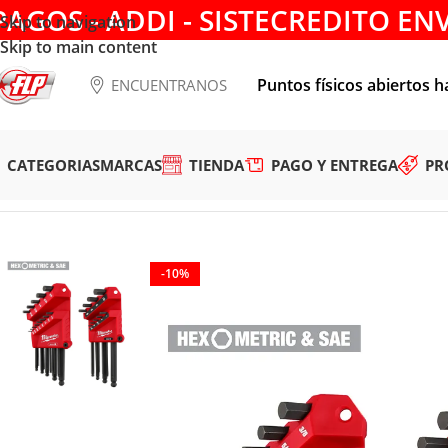
PAGOS - ADDI - SISTECREDITO EN
Skip to navigation
Skip to main content
Puntos físicos abiertos h
ENCUENTRANOS
CATEGORIAS
MARCAS
TIENDA
PAGO Y ENTREGA
PR
Tienda
/
HERRAMIENTAS MANUALES
/
DESTORNILLADORES 
-10%