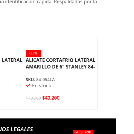
a identificación rápida. Respaldadas por la
-33%
-36%
O LATERAL
ALICATE CORTAFRIO LATERAL
ALICATE HOM
AMARILLO DE 6″ STANLEY 84-
CURVO 10″ STA
054
SKU:
84-369
SKU:
84-054LA
En stock
En stock
$
39,600
$
49,200
$
61,800
$
73,900
NOS LEGALES
IMPORTANTE