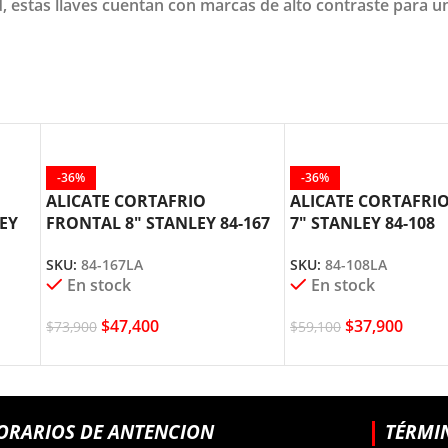
 estas llaves cuentan con marcas de alto contraste para un
-36%
-36%
ALICATE CORTAFRIO
ALICATE CORTAFRI
EY
FRONTAL 8″ STANLEY 84-167
7″ STANLEY 84-108
SKU:
84-167LA
SKU:
84-108LA
En stock
En stock
$
47,400
$
37,900
$
73,900
$
59,100
ORARIOS DE ANTENCION
TÉRMI