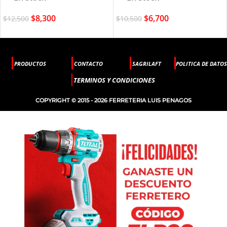
$
8,300
$
6,700
$
12,500
$
10,500
PRODUCTOS
CONTACTO
SAGRILAFT
POLITICA DE DATOS
TERMINOS Y CONDICIONES
COPYRIGHT © 2015 - 2026 FERRETERIA LUIS PENAGOS