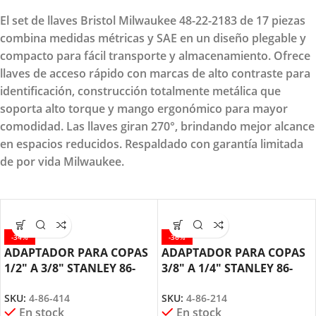
El set de llaves Bristol Milwaukee 48-22-2183 de 17 piezas
combina medidas métricas y SAE en un diseño plegable y
compacto para fácil transporte y almacenamiento. Ofrece
llaves de acceso rápido con marcas de alto contraste para
identificación, construcción totalmente metálica que
soporta alto torque y mango ergonómico para mayor
comodidad. Las llaves giran 270°, brindando mejor alcance
en espacios reducidos. Respaldado con garantía limitada
de por vida Milwaukee.
-34%
-36%
ADAPTADOR PARA COPAS
ADAPTADOR PARA COPAS
1/2″ A 3/8″ STANLEY 86-
3/8″ A 1/4″ STANLEY 86-
414
214
SKU:
4-86-414
SKU:
4-86-214
En stock
En stock