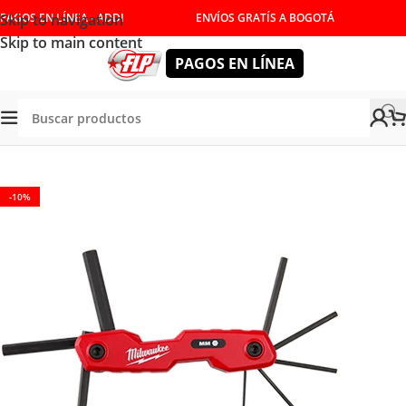
Skip to navigation
PAGOS EN LÍNEA - ADDI
ENVÍOS GRATÍS A BOGOTÁ
Skip to main content
PAGOS EN LÍNEA
MANUALES
/
DESTORNILLADORES Y LLAVES
/
LLAVES BRISTOL
-10%