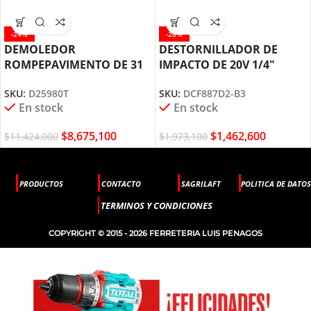
-24%
-26%
DEMOLEDOR
DESTORNILLADOR DE
ROMPEPAVIMENTO DE 31
IMPACTO DE 20V 1/4″
KILOS HEX 28MM D25980T
DCF887D2 DEWALT
SKU:
D25980T
SKU:
DCF887D2-B3
DEWALT
En stock
En stock
$
8,675,100
$
1,462,600
$
11,424,000
$
1,973,100
PRODUCTOS
CONTACTO
SAGRILAFT
POLITICA DE DATOS
TERMINOS Y CONDICIONES
COPYRIGHT © 2015 - 2026 FERRETERIA LUIS PENAGOS