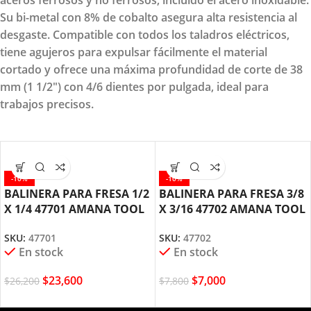
aceros ferrosos y no ferrosos, incluido el acero inoxidable.
Su bi-metal con 8% de cobalto asegura alta resistencia al
desgaste. Compatible con todos los taladros eléctricos,
tiene agujeros para expulsar fácilmente el material
cortado y ofrece una máxima profundidad de corte de 38
mm (1 1/2") con 4/6 dientes por pulgada, ideal para
trabajos precisos.
-10%
-10%
BALINERA PARA FRESA 1/2
BALINERA PARA FRESA 3/8
X 1/4 47701 AMANA TOOL
X 3/16 47702 AMANA TOOL
SKU:
47701
SKU:
47702
En stock
En stock
$
23,600
$
7,000
$
26,200
$
7,800