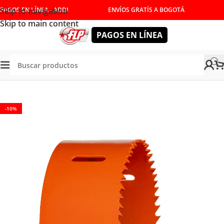
Skip to navigation
PAGOS EN LÍNEA - ADDI
ENVÍOS GRATÍS A BOGOTÁ
Skip to main content
PAGOS EN LÍNEA
Tienda
/
ACCESORIOS
/
CONSUMIBLES
/
TALADROS
-10%