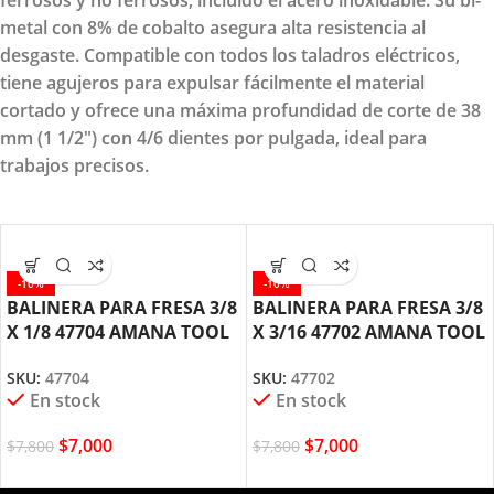
ferrosos y no ferrosos, incluido el acero inoxidable. Su bi-
metal con 8% de cobalto asegura alta resistencia al
desgaste. Compatible con todos los taladros eléctricos,
tiene agujeros para expulsar fácilmente el material
cortado y ofrece una máxima profundidad de corte de 38
mm (1 1/2") con 4/6 dientes por pulgada, ideal para
trabajos precisos.
-10%
-10%
BALINERA PARA FRESA 3/8
BALINERA PARA FRESA 3/8
X 1/8 47704 AMANA TOOL
X 3/16 47702 AMANA TOOL
SKU:
47704
SKU:
47702
En stock
En stock
$
7,000
$
7,000
$
7,800
$
7,800