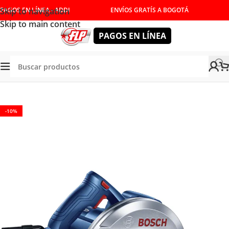
Skip to navigation
PAGOS EN LÍNEA - ADDI
ENVÍOS GRATÍS A BOGOTÁ
Skip to main content
PAGOS EN LÍNEA
Tienda
/
HERRAMIENTAS ELÉCTRICAS
/
SIERRAS
-10%