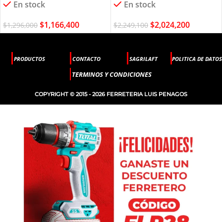
En stock
En stock
$
1,166,400
$
2,024,200
$
1,296,000
$
2,249,100
PRODUCTOS
CONTACTO
SAGRILAFT
POLITICA DE DATOS
TERMINOS Y CONDICIONES
COPYRIGHT © 2015 - 2026 FERRETERIA LUIS PENAGOS