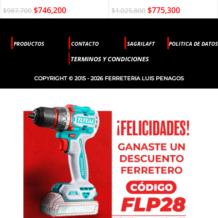
$
775,300
$
746,200
$
1,025,800
$
987,700
PRODUCTOS
CONTACTO
SAGRILAFT
POLITICA DE DATOS
TERMINOS Y CONDICIONES
COPYRIGHT © 2015 - 2026 FERRETERIA LUIS PENAGOS