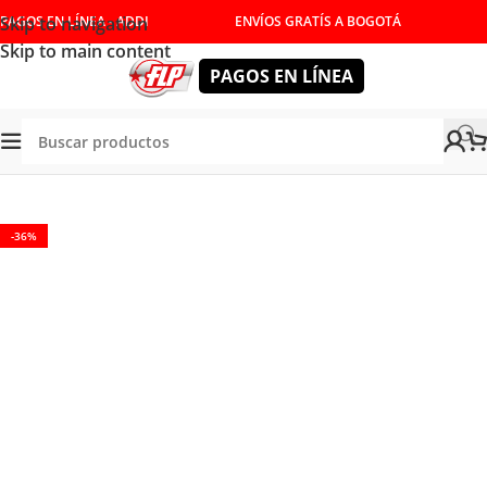
Skip to navigation
PAGOS EN LÍNEA - ADDI
ENVÍOS GRATÍS A BOGOTÁ
Skip to main content
PAGOS EN LÍNEA
NUALES
/
DESTORNILLADORES Y LLAVES
/
DESTORNILLADOR
-36%