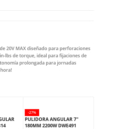
s de 20V MAX diseñado para perforaciones
n-lbs de torque, ideal para fijaciones de
utonomía prolongada para jornadas
ahora!
-27%
-26%
NGULAR
PULIDORA ANGULAR 7″
PULIDORA AN
314
180MM 2200W DWE491
180MM 2700W