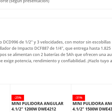
porte (según presentación)
o DCD996 de 1/2" y 3 velocidades, con motor sin escobilla
illador de Impacto DCF887 de 1/4", que entrega hasta 1.825 i
pos se alimentan con 2 baterías de 5Ah que ofrecen una a
e exige potencia, rendimiento y confiabilidad. ¡Hazlo tuyo 
-25%
-31%
MINI PULIDORA ANGULAR
MINI PULIDORA A
4.1/2″ 1200W DWE4212
4.1/2″ 1500W DWE4