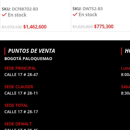
DCF887D2 DEWALT
SKU:
DW752-B3
SKU:
DCF887D2-B3
En stock
En stock
$
775,300
$
1,462,600
$
1,025,800
$
1,973,100
PUNTOS DE VENTA
H
BOGOTÁ PALOQUEMAO
SEDE PRINCIPAL
Lune
CALLE 17 # 28-47
8:00
SEDE CLAUSER
Sáb
CALLE 17 # 28-11
8:30
SEDE TOTAL
CALLE 17 # 28-17
SEDE DEWALT