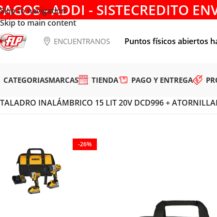
PAGOS - ADDI - SISTECREDITO EN
Skip to navigation
Skip to main content
Puntos físicos abiertos h
ENCUENTRANOS
CATEGORIAS
MARCAS
TIENDA
PAGO Y ENTREGA
PR
Tienda
/
HERRAMIENTAS INALÁMBRICAS
/
COMBOS
/
TALADRO INALÁMBRICO 15 LIT 20V DCD996 + ATORNILLA
-26%