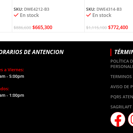
DEWALT
DEWALT
SKU:
DWE4212-B3
SKU:
DWE4314-B3
En stock
En stock
$
665,300
$
772,400
$
886,600
$
1,115,100
ORARIOS DE ANTENCION
TÉRMI
POLÍTICA 
PERSONAL
s a Viernes:
am - 5:00pm
TERMINOS 
AVISO DE 
ados:
am - 1:00pm
PQRS ATEN
SAGRILAFT