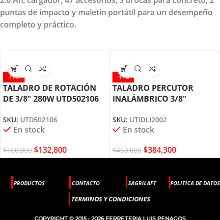
puntas de impacto y maletín portátil para un desempeño
completo y práctico.
-17%
-17%
TALADRO DE ROTACIÓN
TALADRO PERCUTOR
DE 3/8″ 280W UTD502106
INALÁMBRICO 3/8″
TOTAL TOOLS
UTIDLI2002 TOTAL TOOLS
SKU:
UTD502106
SKU:
UTIDLI2002
En stock
En stock
$
132,800
$
384,300
$
160,000
$
463,000
PRODUCTOS
CONTACTO
SAGRILAFT
POLITICA DE DATOS
TERMINOS Y CONDICIONES
COPYRIGHT © 2015 - 2026 FERRETERIA LUIS PENAGOS