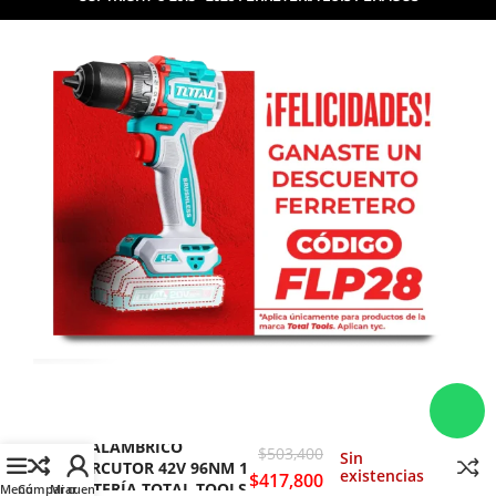
TALADRO
INALÁMBRICO
$
503,400
Sin
PERCUTOR 42V 96NM 1
existencias
$
417,800
BATERÍA TOTAL TOOLS
Menú
Comparar
Mi cuenta