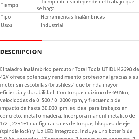
| Tiempo de uso depende del trabajo que
Tiempo
se haga
Tipo
| Herramientas Inalámbricas
Usos
| Industrial
DESCRIPCION
El taladro inalámbrico percutor Total Tools UTIDLI42698 de
42V ofrece potencia y rendimiento profesional gracias a su
motor sin escobillas (brushless) que brinda mayor
eficiencia y durabilidad. Con torque máximo de 69 Nm,
velocidades de 0–500 / 0–2000 rpm, y frecuencia de
impacto de hasta 30.000 ipm, es ideal para trabajos en
concreto, metal o madera. Incorpora mandril metálico de
1/2", 22+1+1 configuraciones de torque, bloqueo de eje
(spindle lock) y luz LED integrada. Incluye una batería de
2.0 Ah, cargador, 47 accesorios, 3 brocas para concreto, 2