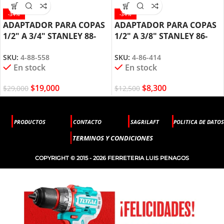
-34%
-34%
ADAPTADOR PARA COPAS
ADAPTADOR PARA COPAS
1/2″ A 3/4″ STANLEY 88-
1/2″ A 3/8″ STANLEY 86-
558
414
SKU:
4-88-558
SKU:
4-86-414
En stock
En stock
$
19,000
$
8,300
$
29,000
$
12,500
PRODUCTOS
CONTACTO
SAGRILAFT
POLITICA DE DATOS
TERMINOS Y CONDICIONES
COPYRIGHT © 2015 - 2026 FERRETERIA LUIS PENAGOS